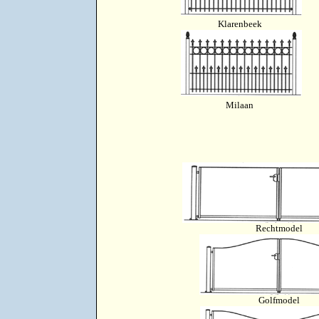
Klarenbeek
Milaan
Rechtmodel
Golfmodel