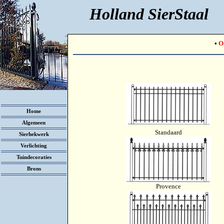
Holland SierStaal
•
O
Home
Algemeen
Standaard
Sierhekwerk
Verlichting
Tuindecoraties
Brons
Provence